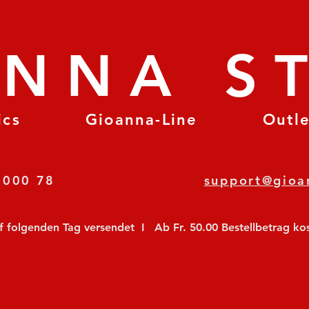
ANNA S
ics
Gioanna-Line
Outl
8 78 000 78
support@gioa
olgenden Tag versendet  I   Ab Fr. 50.00 Bestellbetrag koste