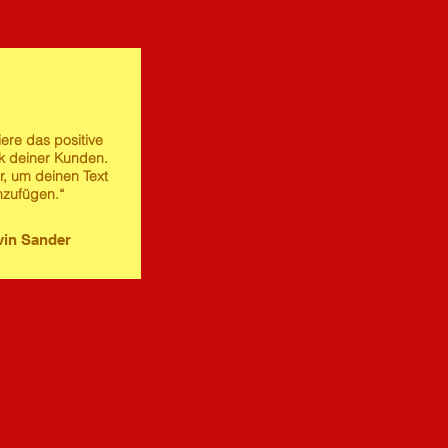
iere das positive
 deiner Kunden.
er, um deinen Text
nzufügen.“
in Sander