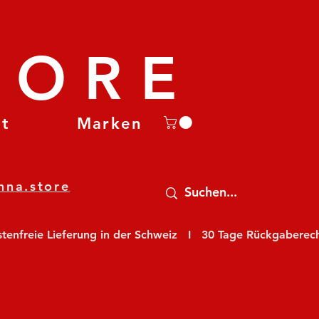
TORE
et
Marken
nna.store
nfreie Lieferung in der Schweiz   I   30 Tage Rückgaberecht