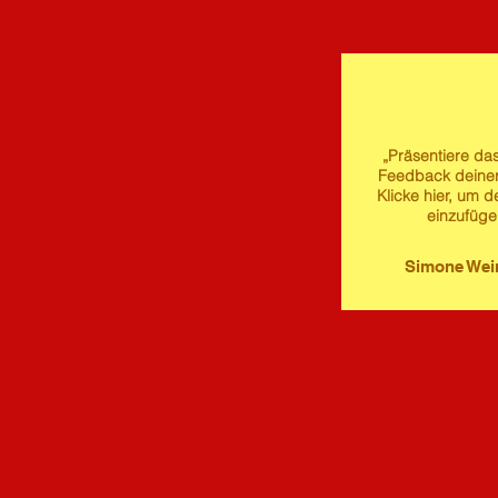
„Präsentiere das
Feedback deine
Klicke hier, um d
einzufüge
Simone We