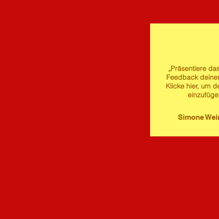
„Präsentiere das
Feedback deine
Klicke hier, um d
einzufüge
Simone We