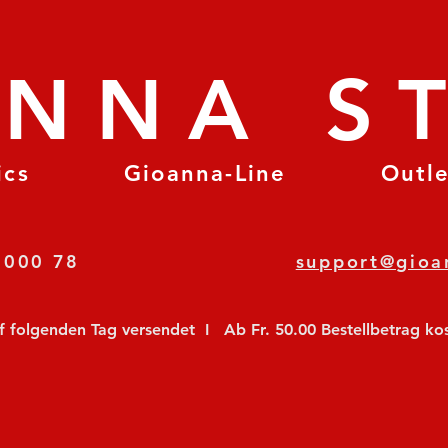
ANNA S
ics
Gioanna-Line
Outl
8 78 000 78
support@gioa
olgenden Tag versendet  I   Ab Fr. 50.00 Bestellbetrag koste