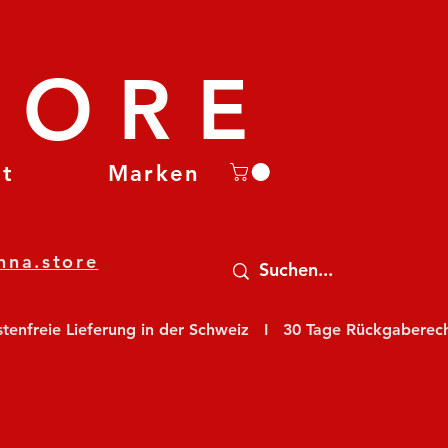
TORE
et
Marken
nna.store
nfreie Lieferung in der Schweiz   I   30 Tage Rückgaberecht