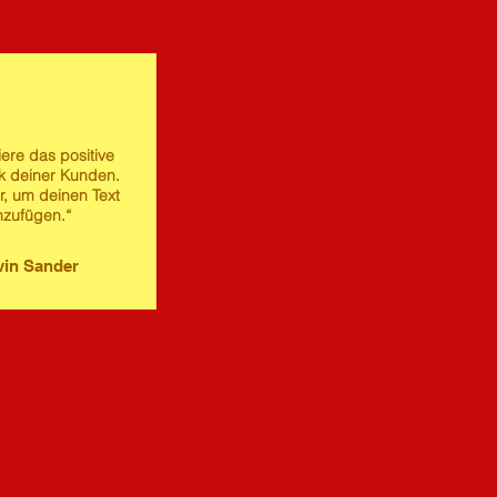
iere das positive
 deiner Kunden.
er, um deinen Text
nzufügen.“
in Sander