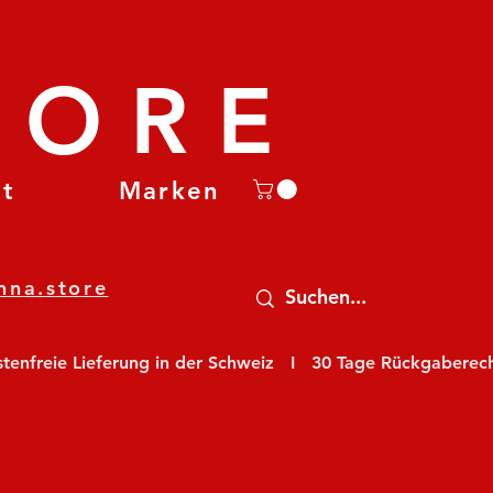
TORE
et
Marken
nna.store
nfreie Lieferung in der Schweiz   I   30 Tage Rückgaberecht