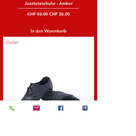
Jazztanzschuhe - Amber
Standardpreis
Sale-Preis
CHF 52.00
CHF 26.00
inkl. MwSt
|
Versand und Lieferung
In den Warenkorb
Outlet
Jazztanzschuhe - Amber