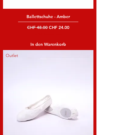
Ballettschuhe - Amber
Standardpreis
Sale-Preis
CHF 48.00
CHF 24.00
inkl. MwSt
|
Versand und Lieferung
In den Warenkorb
Outlet