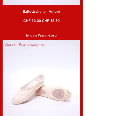
Ballettschuhe - Amber
Standardpreis
Sale-Preis
CHF 33.00
CHF 16.50
inkl. MwSt
|
Versand und Lieferung
In den Warenkorb
Outlet - Einzelexemplare