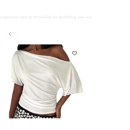
support@gioanna.store
Lagerware wird im Normalfall am Bestelltag oder am darauf folgenden Tag ve