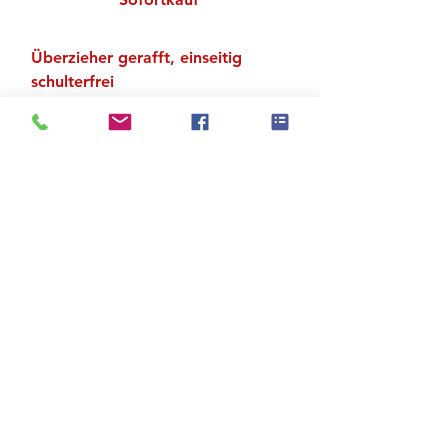
Überzieher gerafft, einseitig
schulterfrei
Material: 95 % Polyester, 5 %
Elastan
Zu den Suchergebnissen
Produktstore
Kontakt
FAQ
Versand & Rückgabe
AGB