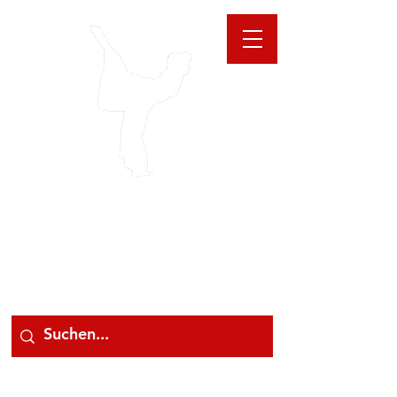
GIOANNA
STORE
078 78 000 78