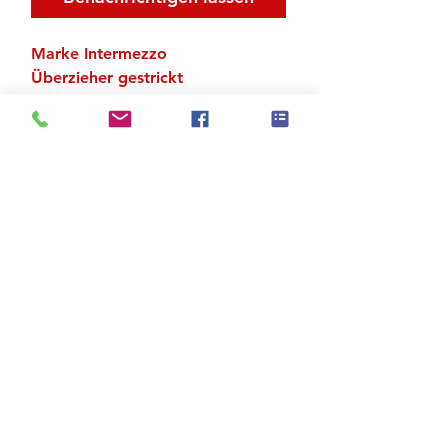
Marke Intermezzo
Überzieher gestrickt
Material: 90 % Baumwolle, 10 %
Lycra
Zu den Suchergebnissen
Produktstore
Kontakt
FAQ
Versand & Rückgabe
AGB