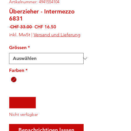
Artikelnummer: 4941554104
Überzieher - Intermezzo
6831
Standardpreis
Sale-
 CHF 33.00 
CHF 16.50
Preis
inkl. MwSt
|
Versand und Lieferung
Grössen
*
Farben
*
Anzahl
*
Nicht verfügbar
Benachrichtigen lassen