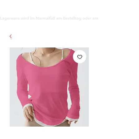
support@gioanna.store
Lagerware wird im Normalfall am Bestelltag oder am darauf folgenden Tag ve