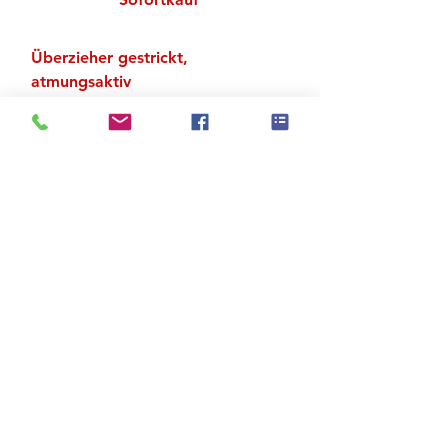
Überzieher gestrickt,
atmungsaktiv
Material: 85 % Polyester, 15 %
Rayon
Zu den Suchergebnissen
Produktstore
Kontakt
FAQ
Versand & Rückgabe
AGB