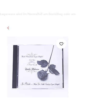
support@gioanna.store
Lagerware wird im Normalfall am Bestelltag oder am darauf folgenden Tag ve