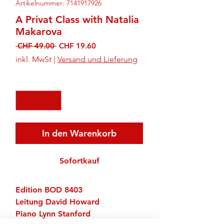
Artikelnummer: 7141917926
A Privat Class with Natalia
Makarova
Standardpreis
Sale-
 CHF 49.00 
CHF 19.60
Preis
inkl. MwSt
|
Versand und Lieferung
Anzahl
*
In den Warenkorb
Sofortkauf
Edition BOD 8403
Leitung David Howard
Piano Lynn Stanford