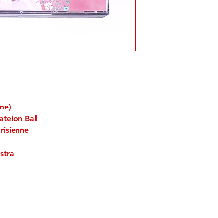
me)
ateion Ball
arisienne
stra