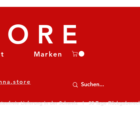
TORE
et
Marken
nna.store
nfreie Lieferung in der Schweiz   I   30 Tage Rückgaberecht