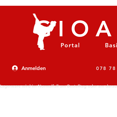
GIO
Portal
Bas
Anmelden
07
Lagerware wird im Normalfall am Bestelltag oder am darauf f