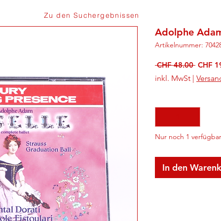
Zu den Suchergebnissen
Adolphe Adam 
Artikelnummer: 7042
Standa
 CHF 48.00 
CHF 1
inkl. MwSt
|
Versan
Anzahl
*
Nur noch 1 verfügba
In den Waren