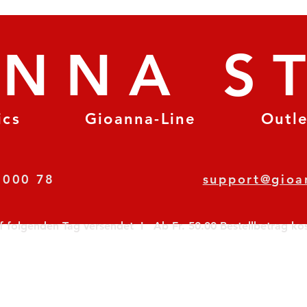
ANNA S
ics
Gioanna-Line
Outl
8 78 000 78
support@gioa
olgenden Tag versendet  I   Ab Fr. 50.00 Bestellbetrag koste