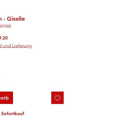
- Giselle
807000
rdpreis
Sale-
9.20
Preis
d und Lieferung
r
korb
Sofortkauf