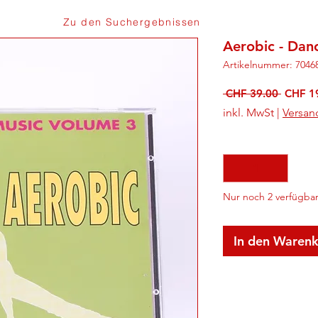
Zu den Suchergebnissen
Aerobic - Dan
Artikelnummer: 7046
Standa
 CHF 39.00 
CHF 1
inkl. MwSt
|
Versan
Anzahl
*
Nur noch 2 verfügba
In den Waren