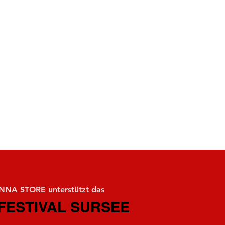
NA STORE unterstützt das
FESTIVAL SURSEE
FESTIVAL SURSEE