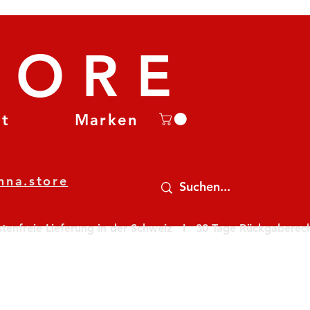
TORE
et
Marken
nna.store
nfreie Lieferung in der Schweiz   I   30 Tage Rückgaberecht