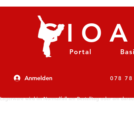
GIO
Portal
Bas
Anmelden
07
Lagerware wird im Normalfall am Bestelltag oder am darauf f