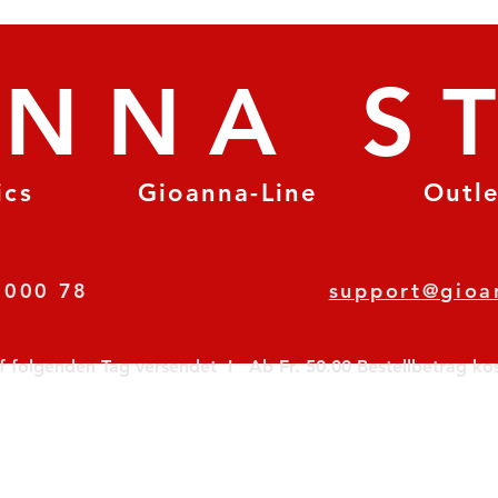
ANNA S
ics
Gioanna-Line
Outl
8 78 000 78
support@gioa
olgenden Tag versendet  I   Ab Fr. 50.00 Bestellbetrag koste