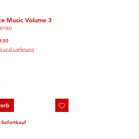
ce Music Volume 3
807000
rdpreis
Sale-
9.50
Preis
d und Lieferung
r
korb
Sofortkauf