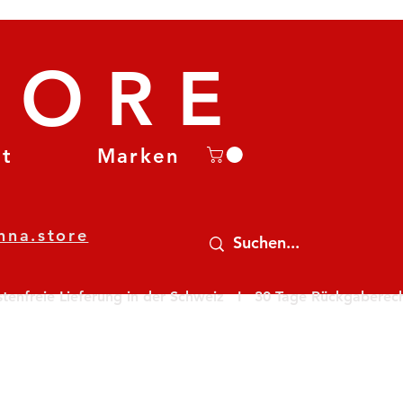
TORE
et
Marken
nna.store
nfreie Lieferung in der Schweiz   I   30 Tage Rückgaberecht