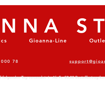
ANNA S
ics
Gioanna-Line
Outl
8 78 000 78
support@gioa
olgenden Tag versendet  I   Ab Fr. 50.00 Bestellbetrag koste