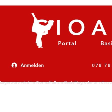
GIO
Portal
Bas
Anmelden
07
Lagerware wird im Normalfall am Bestelltag oder am darauf f