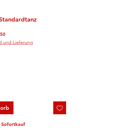
Standardtanz
rdpreis
Sale-
.50
Preis
d und Lieferung
korb
Sofortkauf