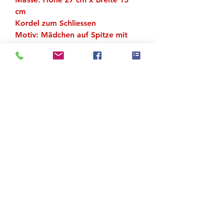
cm
Kordel zum Schliessen
Motiv: Mädchen auf Spitze mit
Tutu
Material Satin
Zu den Suchergebnissen
Produktstore
Kontakt
FAQ
Versand & Rückgabe
AGB