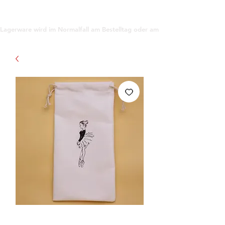
support@gioanna.store
Lagerware wird im Normalfall am Bestelltag oder am darauf folgenden Tag ve