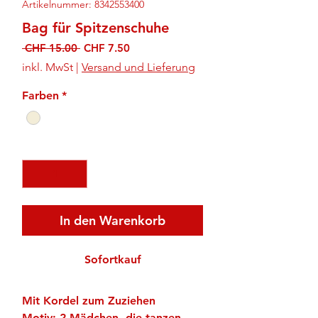
Artikelnummer: 8342553400
Bag für Spitzenschuhe
Standardpreis
Sale-
 CHF 15.00 
CHF 7.50
Preis
inkl. MwSt
|
Versand und Lieferung
Farben
*
Anzahl
*
In den Warenkorb
Sofortkauf
Mit Kordel zum Zuziehen
Motiv: 2 Mädchen, die tanzen