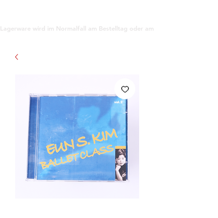
support@gioanna.store
Lagerware wird im Normalfall am Bestelltag oder am darauf folgenden Tag ve