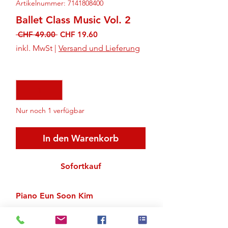
Artikelnummer: 7141808400
Ballet Class Music Vol. 2
Standardpreis
Sale-
 CHF 49.00 
CHF 19.60
Preis
inkl. MwSt
|
Versand und Lieferung
Anzahl
*
Nur noch 1 verfügbar
In den Warenkorb
Sofortkauf
Piano Eun Soon Kim
Zu den Suchergebnissen