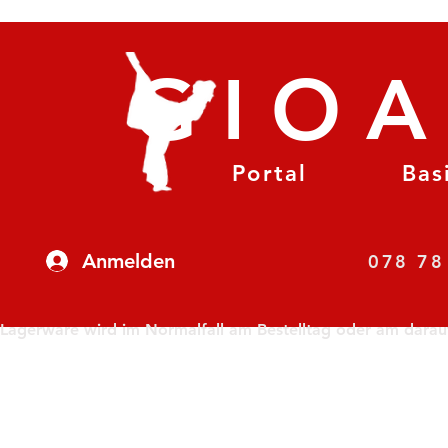
GIO
Portal
Bas
Anmelden
07
Lagerware wird im Normalfall am Bestelltag oder am darauf f