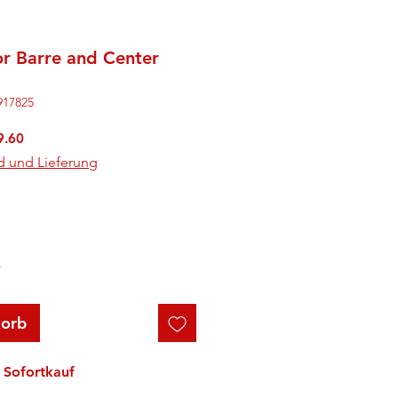
or Barre and Center
917825
rdpreis
Sale-
9.60
Preis
d und Lieferung
r
korb
Sofortkauf