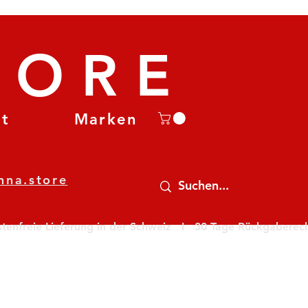
TORE
et
Marken
nna.store
nfreie Lieferung in der Schweiz   I   30 Tage Rückgaberecht