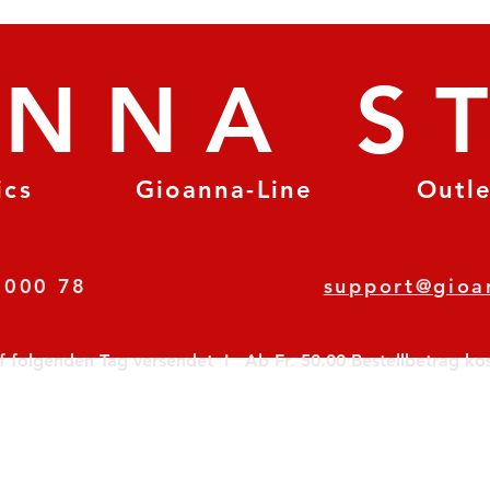
ANNA S
ics
Gioanna-Line
Outl
8 78 000 78
support@gioa
olgenden Tag versendet  I   Ab Fr. 50.00 Bestellbetrag koste