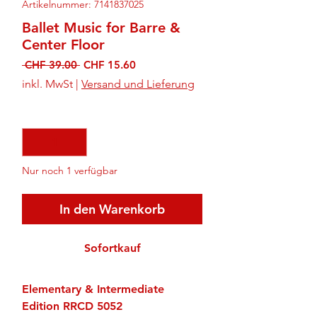
Artikelnummer: 7141837025
Ballet Music for Barre &
Center Floor
Standardpreis
Sale-
 CHF 39.00 
CHF 15.60
Preis
inkl. MwSt
|
Versand und Lieferung
Anzahl
*
Nur noch 1 verfügbar
In den Warenkorb
Sofortkauf
Elementary & Intermediate
Edition RRCD 5052