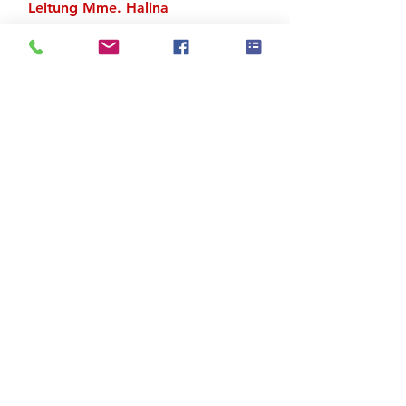
Leitung Mme. Halina
Piano Laurence Galian
Zu den Suchergebnissen
Produktstore
Kontakt
FAQ
Versand & Rückgabe
AGB
Impressum
Datenschutz