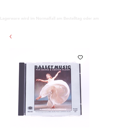
support@gioanna.store
Lagerware wird im Normalfall am Bestelltag oder am darauf folgenden Tag ve