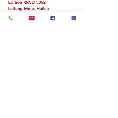
Edition RRCD 5052
Leitung Mme. Halina
Piano Laurence Galian
Zu den Suchergebnissen
Produktstore
Kontakt
FAQ
Versand & Rückgabe
AGB
Impressum
Datenschutz