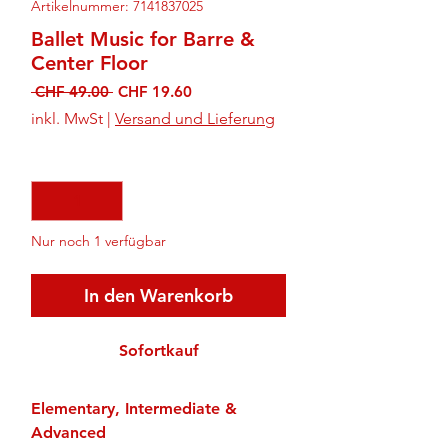
Artikelnummer: 7141837025
Ballet Music for Barre &
Center Floor
Standardpreis
Sale-
 CHF 49.00 
CHF 19.60
Preis
inkl. MwSt
|
Versand und Lieferung
Anzahl
*
Nur noch 1 verfügbar
In den Warenkorb
Sofortkauf
Elementary, Intermediate &
Advanced