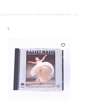
support@gioanna.store
Lagerware wird im Normalfall am Bestelltag oder am darauf folgenden Tag ve