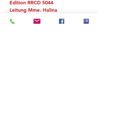
Edition RRCD 5044
Leitung Mme. Halina
Piano Karl St. Charles
Zu den Suchergebnissen
Produktstore
Kontakt
FAQ
Versand & Rückgabe
AGB
Impressum
Datenschutz