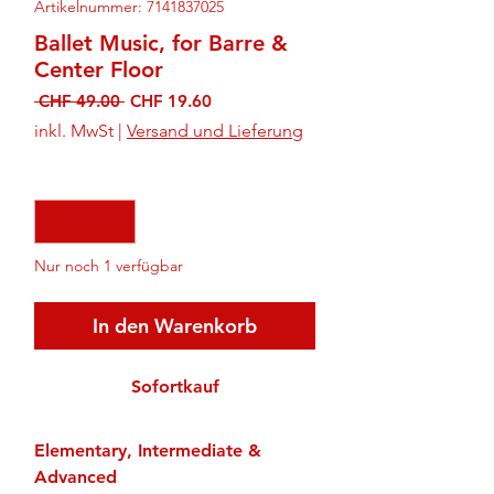
Artikelnummer: 7141837025
Ballet Music, for Barre &
Center Floor
Standardpreis
Sale-
 CHF 49.00 
CHF 19.60
Preis
inkl. MwSt
|
Versand und Lieferung
Anzahl
*
Nur noch 1 verfügbar
In den Warenkorb
Sofortkauf
Elementary, Intermediate &
Advanced