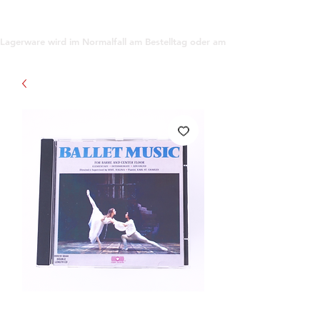
support@gioanna.store
Lagerware wird im Normalfall am Bestelltag oder am darauf folgenden Tag ve