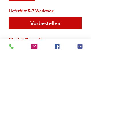
Lieferfrist 5–7 Werktage
Vorbestellen
Modell Dansoft
Obermaterial Leder
Ganze Sohle
Zu den Suchergebnissen
Produktstore
Kontakt
FAQ