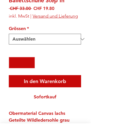
Ballettschuhe Step In
Standardpreis
Sale-
 CHF 33.00 
CHF 19.80
Preis
inkl. MwSt
|
Versand und Lieferung
Grössen
*
Anzahl
*
In den Warenkorb
Sofortkauf
Obermaterial Canvas lachs
Geteilte Wildledersohle grau