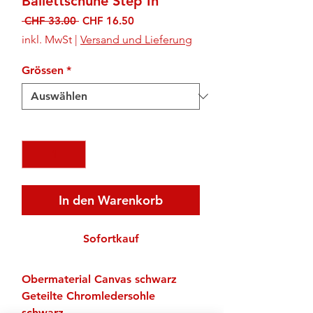
Ballettschuhe Step In
Standardpreis
Sale-
 CHF 33.00 
CHF 16.50
Preis
inkl. MwSt
|
Versand und Lieferung
Grössen
*
Anzahl
*
In den Warenkorb
Sofortkauf
Obermaterial Canvas schwarz
Geteilte Chromledersohle
schwarz