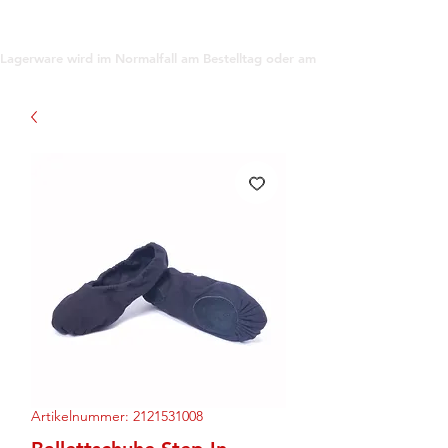
support@gioanna.store
Lagerware wird im Normalfall am Bestelltag oder am darauf folgenden Tag ve
Artikelnummer: 2121531008