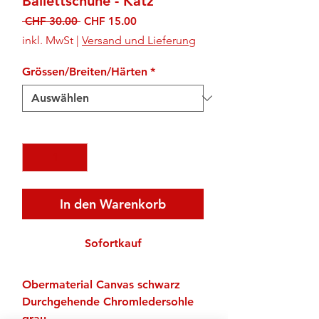
Ballettschuhe - Katz
Standardpreis
Sale-
 CHF 30.00 
CHF 15.00
Preis
inkl. MwSt
|
Versand und Lieferung
Grössen/Breiten/Härten
*
Anzahl
*
In den Warenkorb
Sofortkauf
Obermaterial Canvas schwarz
Durchgehende Chromledersohle
grau