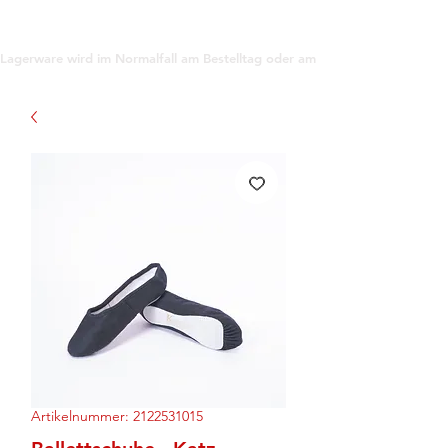
support@gioanna.store
Lagerware wird im Normalfall am Bestelltag oder am darauf folgenden Tag ve
Artikelnummer: 2122531015