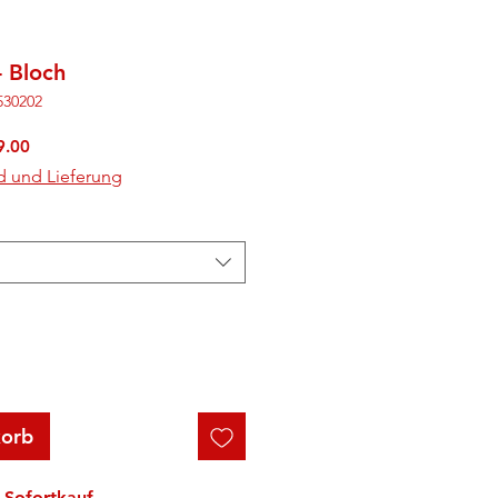
- Bloch
530202
rdpreis
Sale-
9.00
Preis
d und Lieferung
korb
Sofortkauf