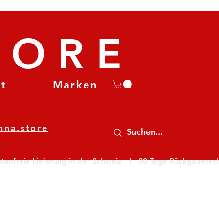
TORE
et
Marken
nna.store
nfreie Lieferung in der Schweiz   I   30 Tage Rückgaberecht