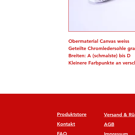
Obermaterial Canvas weiss
Geteilte Chromledersohle gr
Breiten: A (schmalste) bis D
Kleinere Farbpunkte an versc
Produktstore
Versand & R
Kontakt
AGB
FAQ
Impressum