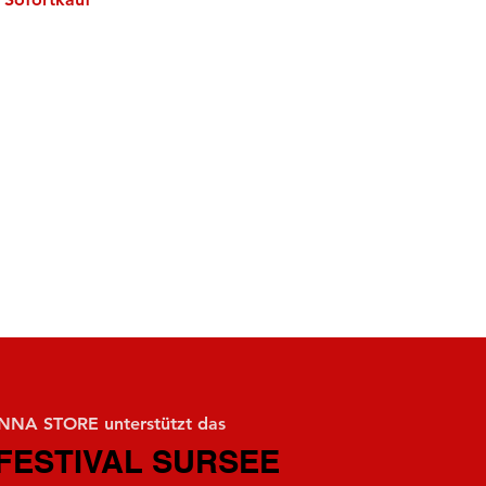
NA STORE unterstützt das
FESTIVAL SURSEE
FESTIVAL SURSEE