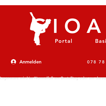
GIO
Portal
Bas
Anmelden
07
Lagerware wird im Normalfall am Bestelltag oder am darauf f