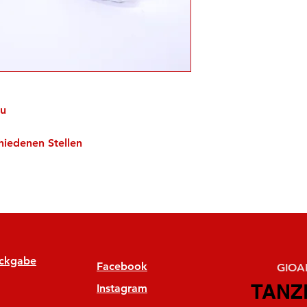
au
hiedenen Stellen
ückgabe
Facebook
GIOAN
TANZ
TANZ
Instagram