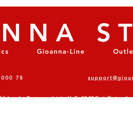
ANNA S
ics
Gioanna-Line
Outl
8 78 000 78
support@gioa
olgenden Tag versendet  I   Ab Fr. 50.00 Bestellbetrag koste