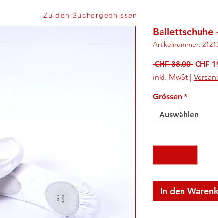
Zu den Suchergebnissen
Ballettschuhe 
Artikelnummer: 2121
Standa
 CHF 38.00 
CHF 1
inkl. MwSt
|
Versan
Grössen
*
Auswählen
Anzahl
*
In den Waren