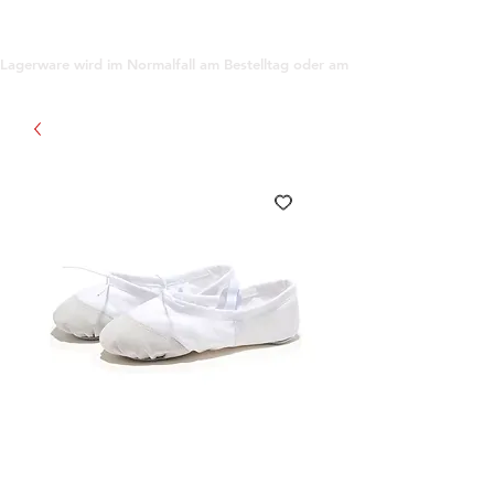
support@gioanna.store
Lagerware wird im Normalfall am Bestelltag oder am darauf folgenden Tag ve