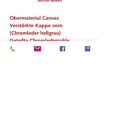
Obermaterial Canvas
Verstärkte Kappe vorn
(Chromleder hellgrau)
Geteilte Chromledersohle
Bereits angenähte Elasts (Breite
1 cm)
Zu den Suchergebnissen
Produktstore
Kontakt
FAQ