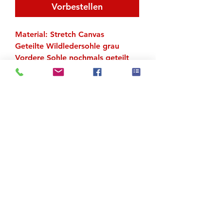
Vorbestellen
Material: Stretch Canvas
Geteilte Wildledersohle grau
Vordere Sohle nochmals geteilt
Bereits angenähte Elast (Breite 16
mm)
Zu den Suchergebnissen
Produktstore
Kontakt
FAQ
Versand & Rückgabe