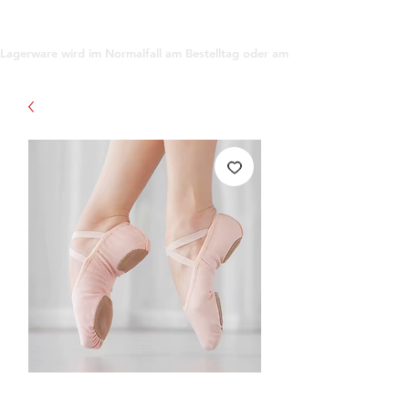
support@gioanna.store
Lagerware wird im Normalfall am Bestelltag oder am darauf folgenden Tag ve