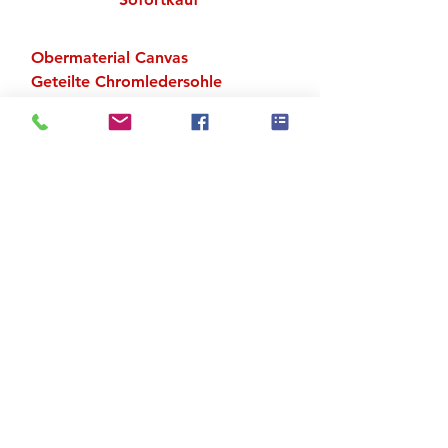
Obermaterial Canvas
Geteilte Chromledersohle
Bereits angenähte Elasts (Breite
1 cm)
Zu den Suchergebnissen
Produktstore
Kontakt
FAQ
Versand & Rückgabe
AGB