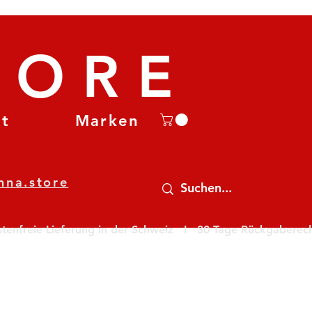
TORE
et
Marken
nna.store
nfreie Lieferung in der Schweiz   I   30 Tage Rückgaberecht