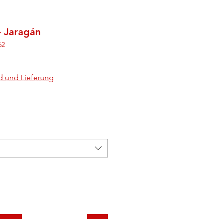
- Jaragán
62
d und Lieferung