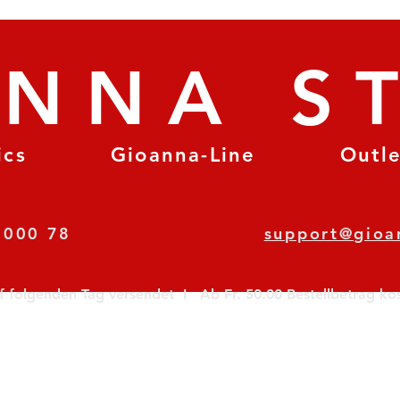
ANNA S
ics
Gioanna-Line
Outl
8 78 000 78
support@gioa
olgenden Tag versendet  I   Ab Fr. 50.00 Bestellbetrag koste