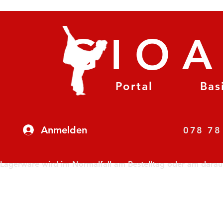
GIO
Portal
Bas
Anmelden
07
Lagerware wird im Normalfall am Bestelltag oder am darauf f