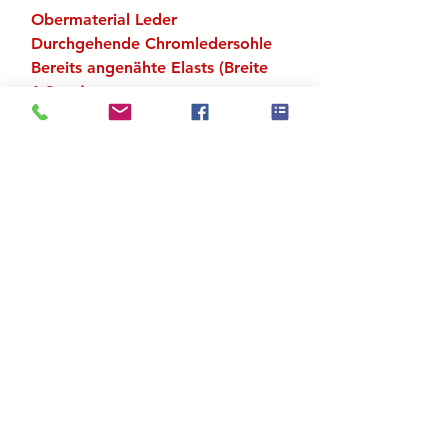
Obermaterial Leder
Durchgehende Chromledersohle
Bereits angenähte Elasts (Breite
1.2 cm)
Zu den Suchergebnissen
Produktstore
Kontakt
FAQ
Versand & Rückgabe
AGB