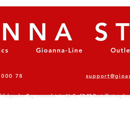
ANNA S
ics
Gioanna-Line
Outl
8 78 000 78
support@gioa
olgenden Tag versendet  I   Ab Fr. 50.00 Bestellbetrag koste