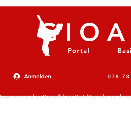
GIO
Portal
Bas
Anmelden
07
Lagerware wird im Normalfall am Bestelltag oder am darauf f