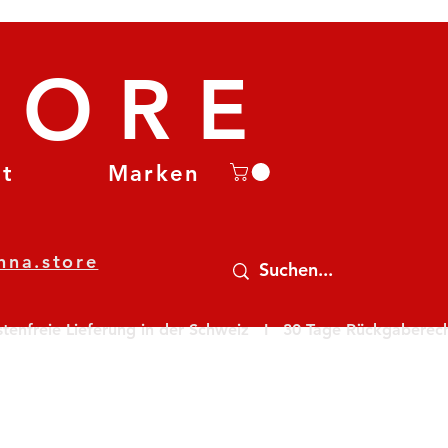
TORE
et
Marken
nna.store
nfreie Lieferung in der Schweiz   I   30 Tage Rückgaberecht