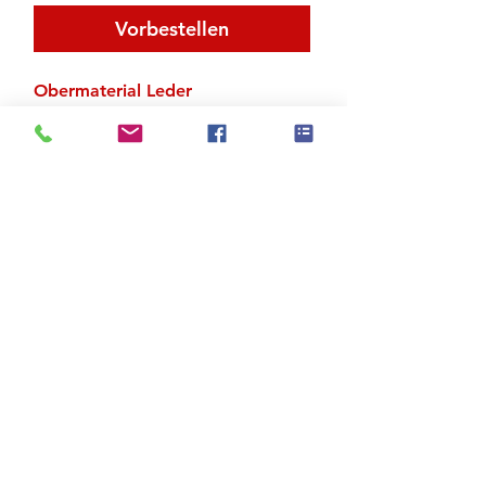
Vorbestellen
Obermaterial Leder
Geteilte Chromledersohle
Angenähte Elasts
Zu den Suchergebnissen
Produktstore
Kontakt
FAQ
Versand & Rückgabe
AGB