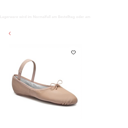
support@gioanna.store
Lagerware wird im Normalfall am Bestelltag oder am darauf folgenden Tag ve