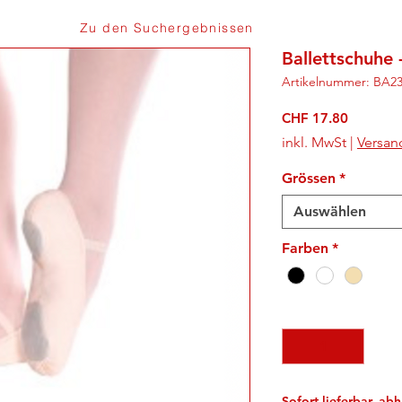
Zu den Suchergebnissen
Ballettschuhe
Artikelnummer: BA2
Preis
CHF 17.80
inkl. MwSt
|
Versan
Grössen
*
Auswählen
Farben
*
Anzahl
*
Sofort lieferbar, a