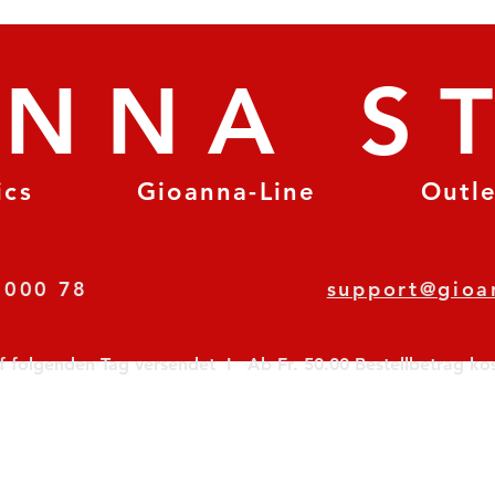
ANNA S
ics
Gioanna-Line
Outl
8 78 000 78
support@gioa
olgenden Tag versendet  I   Ab Fr. 50.00 Bestellbetrag koste