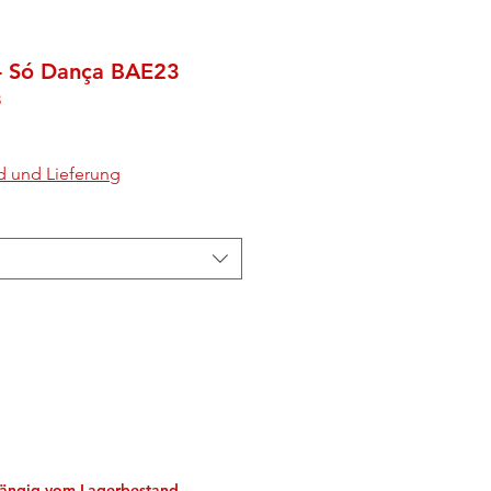
 - Só Dança BAE23
3
d und Lieferung
bhängig vom Lagerbestand