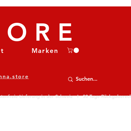
TORE
et
Marken
nna.store
nfreie Lieferung in der Schweiz   I   30 Tage Rückgaberecht