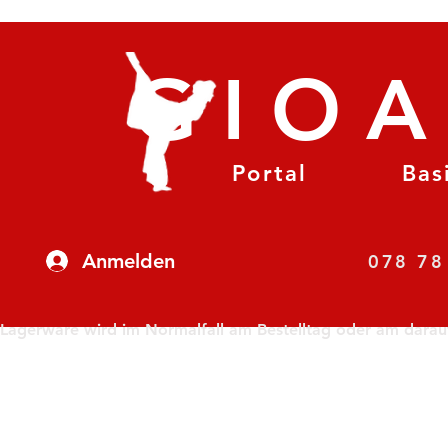
GIO
Portal
Bas
Anmelden
07
Lagerware wird im Normalfall am Bestelltag oder am darauf f