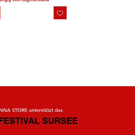
NA STORE unterstützt das
FESTIVAL SURSEE
FESTIVAL SURSEE