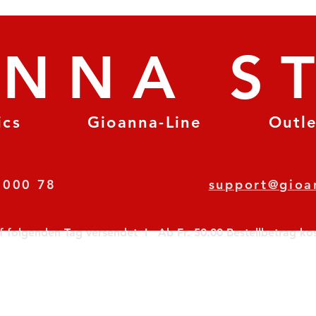
ANNA S
ics
Gioanna-Line
Outl
8 78 000 78
support@gioa
olgenden Tag versendet  I   Ab Fr. 50.00 Bestellbetrag koste