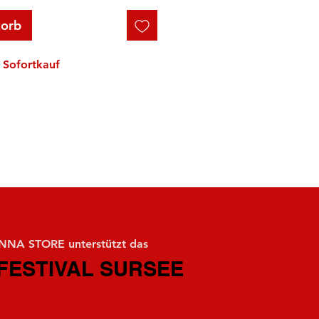
korb
Sofortkauf
NA STORE unterstützt das
FESTIVAL SURSEE
FESTIVAL SURSEE