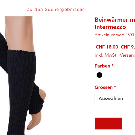
Zu den Suchergebnissen
Beinwärmer mi
Intermezzo
Artikelnummer: 2500
Standa
 CHF 18.00 
CHF 9
inkl. MwSt
|
Versan
Farben
*
Grössen
*
Auswählen
Anzahl
*