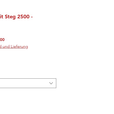
t Steg 2500 -
rdpreis
Sale-
.00
Preis
d und Lieferung