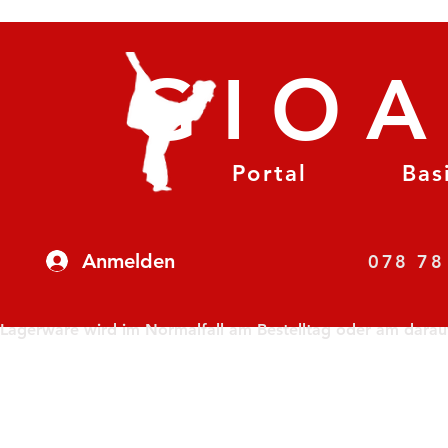
GIO
Portal
Bas
Anmelden
07
Lagerware wird im Normalfall am Bestelltag oder am darauf f