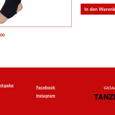
In den Waren
500
ückgabe
Facebook
GIOAN
TANZ
TANZ
Instagram