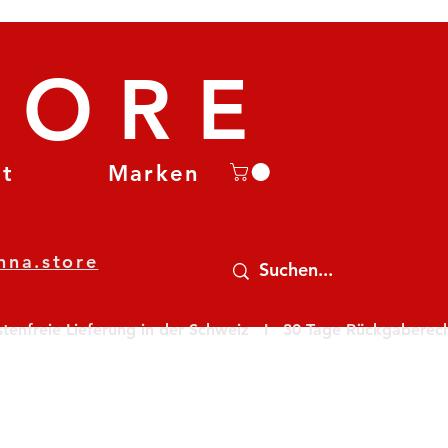
TORE
et
Marken
nna.store
nfreie Lieferung in der Schweiz   I   30 Tage Rückgaberecht