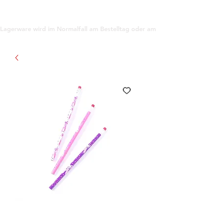
support@gioanna.store
Lagerware wird im Normalfall am Bestelltag oder am darauf folgenden Tag ve