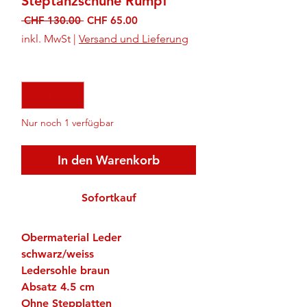
Steptanzschuhe Rumpf
Standardpreis
Sale-
 CHF 130.00 
CHF 65.00
Preis
inkl. MwSt
|
Versand und Lieferung
Anzahl
*
Nur noch 1 verfügbar
In den Warenkorb
Sofortkauf
Obermaterial Leder
schwarz/weiss
Ledersohle braun
Absatz 4.5 cm
Ohne Stepplatten