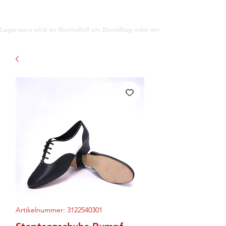
support@gioanna.store
Lagerware wird im Normalfall am Bestelltag oder am darauf folgenden Tag ve
Artikelnummer: 3122540301