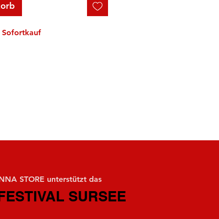
korb
Sofortkauf
NA STORE unterstützt das
FESTIVAL SURSEE
FESTIVAL SURSEE