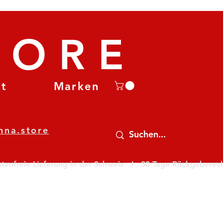
TORE
et
Marken
nna.store
nfreie Lieferung in der Schweiz   I   30 Tage Rückgaberecht