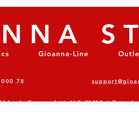
ANNA S
ics
Gioanna-Line
Outl
8 78 000 78
support@gioa
olgenden Tag versendet  I   Ab Fr. 50.00 Bestellbetrag koste