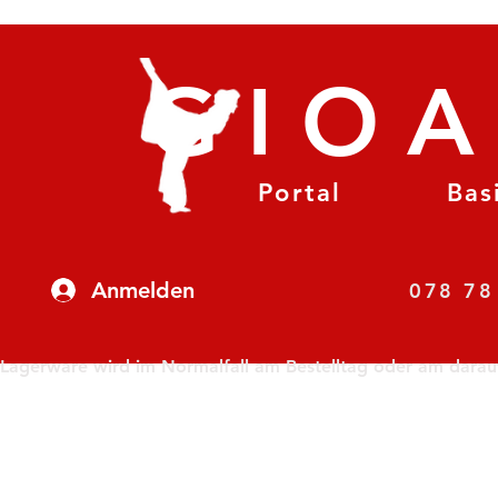
GIO
Portal
Bas
Anmelden
07
Lagerware wird im Normalfall am Bestelltag oder am darauf f