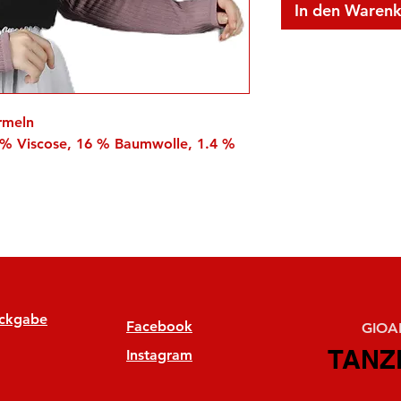
In den Waren
Ärmeln
3 % Viscose, 16 % Baumwolle, 1.4 %
ückgabe
Facebook
GIOAN
TANZ
TANZ
Instagram