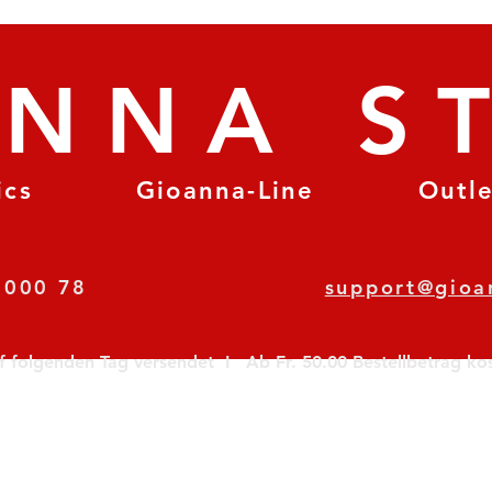
ANNA S
ics
Gioanna-Line
Outl
8 78 000 78
support@gioa
olgenden Tag versendet  I   Ab Fr. 50.00 Bestellbetrag koste