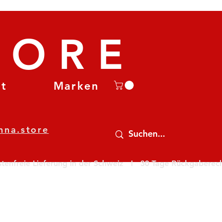
TORE
et
Marken
nna.store
nfreie Lieferung in der Schweiz   I   30 Tage Rückgaberecht