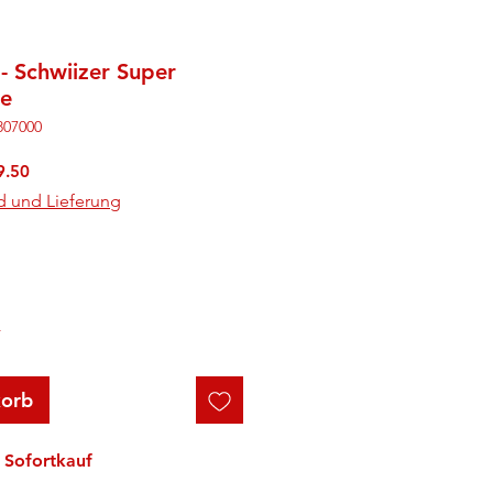
- Schwiizer Super
le
807000
rdpreis
Sale-
9.50
Preis
d und Lieferung
r
korb
Sofortkauf