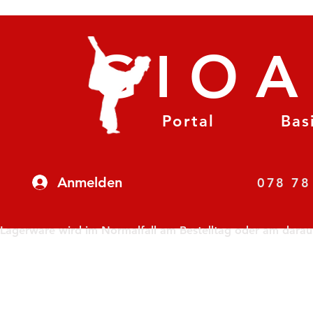
GIO
Portal
Bas
Anmelden
07
Lagerware wird im Normalfall am Bestelltag oder am darauf f