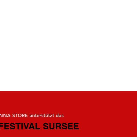
NA STORE unterstützt das
FESTIVAL SURSEE
FESTIVAL SURSEE