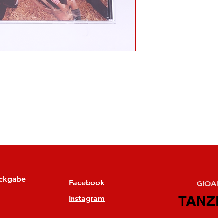
ückgabe
Facebook
GIOAN
TANZ
TANZ
Instagram