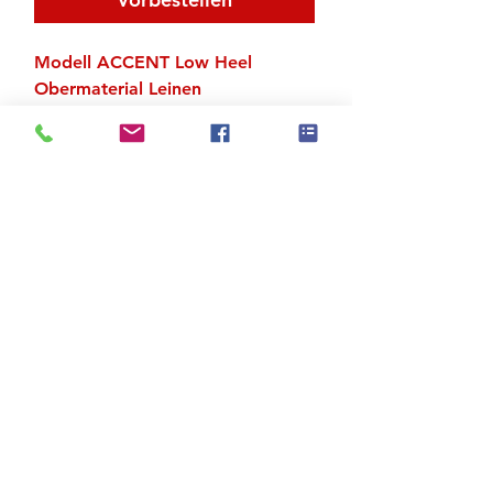
Modell ACCENT Low Heel
Obermaterial Leinen
Ganze Sohle
Wildledersohle
Zu den Suchergebnissen
Produktstore
Kontakt
FAQ
Versand & Rückgabe
AGB