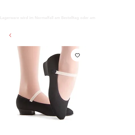
support@gioanna.store
Lagerware wird im Normalfall am Bestelltag oder am darauf folgenden Tag ve