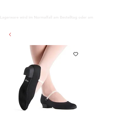
support@gioanna.store
Lagerware wird im Normalfall am Bestelltag oder am darauf folgenden Tag ve