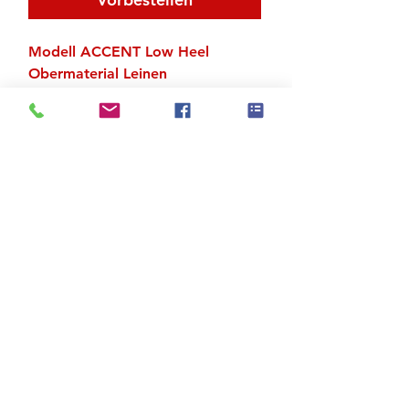
Modell ACCENT Low Heel
Obermaterial Leinen
Ganze Sohle
Wildledersohle
Zu den Suchergebnissen
Produktstore
Kontakt
FAQ
Versand & Rückgabe
AGB