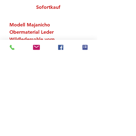
Sofortkauf
Modell Majanicho
Obermaterial Leder
Wildledersohle vorn
Sohle Absatz EVA gerippt
Absatzhöhe 3 cm
Zu den Suchergebnissen
Produktstore
Kontakt
FAQ