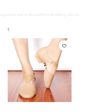
support@gioanna.store
Lagerware wird im Normalfall am Bestelltag oder am darauf folgenden Tag ve