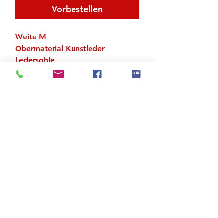
Vorbestellen
Weite M
Obermaterial Kunstleder
Ledersohle
Absatz 3" (ca. 7.5 cm)
US-Grössen
Zu den Suchergebnissen
Produktstore
Kontakt
FAQ