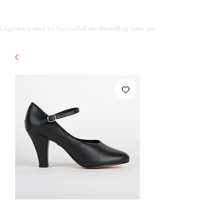
support@gioanna.store
Lagerware wird im Normalfall am Bestelltag oder am darauf folgenden Tag ve