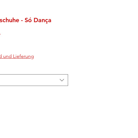
schuhe - Só Dança
7
d und Lieferung