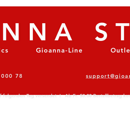
ANNA S
ics
Gioanna-Line
Outl
8 78 000 78
support@gioa
olgenden Tag versendet  I   Ab Fr. 50.00 Bestellbetrag koste