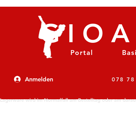
GIO
Portal
Bas
Anmelden
07
Lagerware wird im Normalfall am Bestelltag oder am darauf f