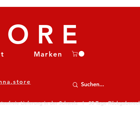
TORE
et
Marken
nna.store
nfreie Lieferung in der Schweiz   I   30 Tage Rückgaberecht