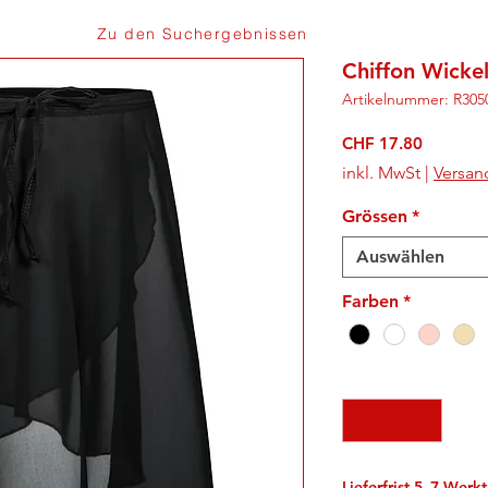
Zu den Suchergebnissen
Chiffon Wicke
Artikelnummer: R305
Preis
CHF 17.80
inkl. MwSt
|
Versan
Grössen
*
Auswählen
Farben
*
Anzahl
*
Lieferfrist 5–7 Werk