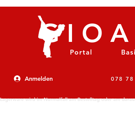
GIO
Portal
Bas
Anmelden
07
Lagerware wird im Normalfall am Bestelltag oder am darauf f