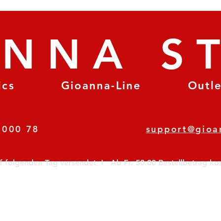
ANNA S
ics
Gioanna-Line
Outl
8 78 000 78
support@gioa
olgenden Tag versendet  I   Ab Fr. 50.00 Bestellbetrag koste