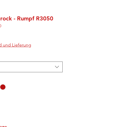
lrock - Rumpf R3050
0
d und Lieferung
tage