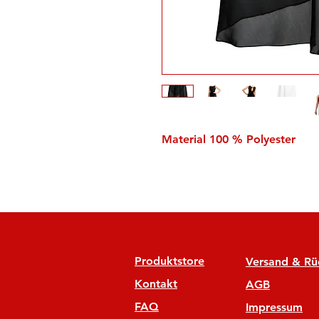
Material 100 % Polyester
Produktstore
Versand & R
Kontakt
AGB
FAQ
Impressum