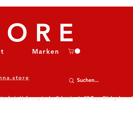
TORE
et
Marken
nna.store
nfreie Lieferung in der Schweiz   I   30 Tage Rückgaberecht