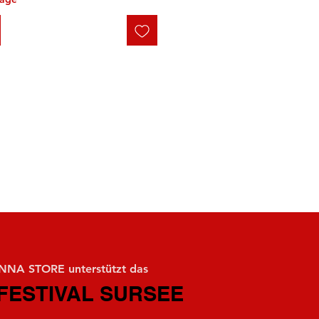
NA STORE unterstützt das
FESTIVAL SURSEE
FESTIVAL SURSEE