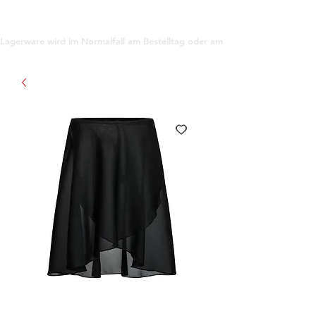
support@gioanna.store
Lagerware wird im Normalfall am Bestelltag oder am darauf folgenden Tag ve