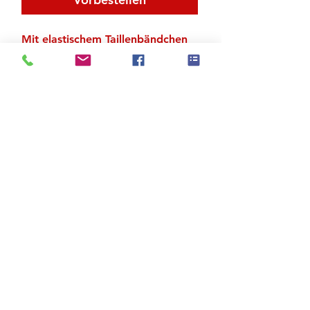
Mit elastischem Taillenbändchen
Material 100 % Polyester
Zu den Suchergebnissen
Produktstore
Kontakt
FAQ
Versand & Rückgabe
AGB
Impressum
Datenschutz