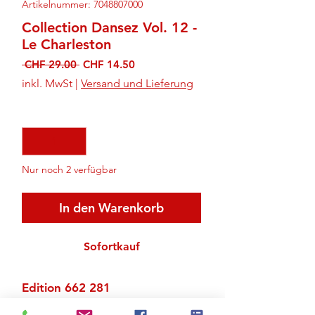
Artikelnummer: 7048807000
Collection Dansez Vol. 12 -
Le Charleston
Standardpreis
Sale-
 CHF 29.00 
CHF 14.50
Preis
inkl. MwSt
|
Versand und Lieferung
Anzahl
*
Nur noch 2 verfügbar
In den Warenkorb
Sofortkauf
Edition 662 281