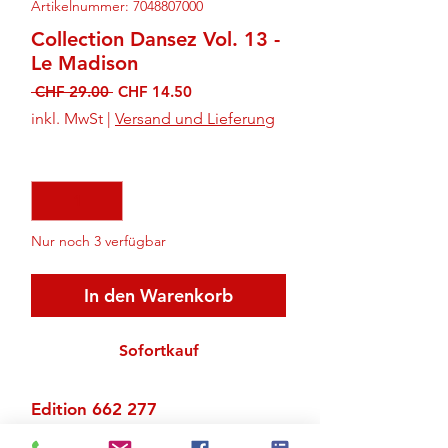
Artikelnummer: 7048807000
Collection Dansez Vol. 13 -
Le Madison
Standardpreis
Sale-
 CHF 29.00 
CHF 14.50
Preis
inkl. MwSt
|
Versand und Lieferung
Anzahl
*
Nur noch 3 verfügbar
In den Warenkorb
Sofortkauf
Edition 662 277