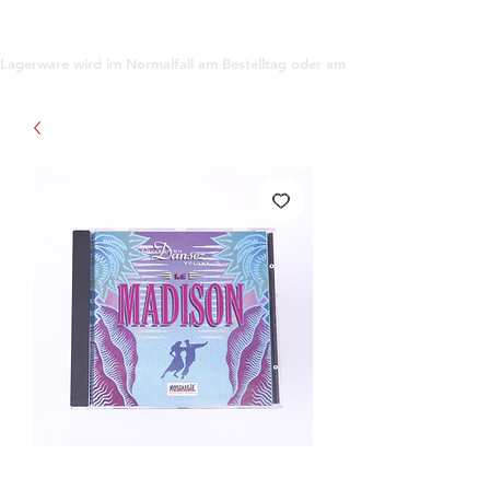
support@gioanna.store
Lagerware wird im Normalfall am Bestelltag oder am darauf folgenden Tag ve