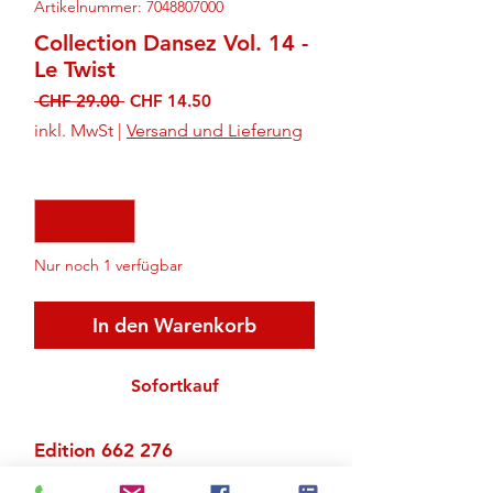
Artikelnummer: 7048807000
Collection Dansez Vol. 14 -
Le Twist
Standardpreis
Sale-
 CHF 29.00 
CHF 14.50
Preis
inkl. MwSt
|
Versand und Lieferung
Anzahl
*
Nur noch 1 verfügbar
In den Warenkorb
Sofortkauf
Edition 662 276