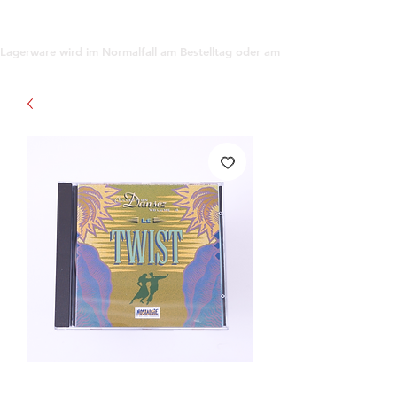
support@gioanna.store
Lagerware wird im Normalfall am Bestelltag oder am darauf folgenden Tag ve