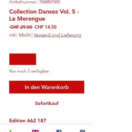
Artikelnummer: 7048807000
Collection Dansez Vol. 5 -
Le Merengue
Standardpreis
Sale-
 CHF 29.00 
CHF 14.50
Preis
inkl. MwSt
|
Versand und Lieferung
Anzahl
*
Nur noch 2 verfügbar
In den Warenkorb
Sofortkauf
Edition 662 187