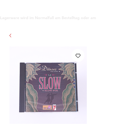
support@gioanna.store
Lagerware wird im Normalfall am Bestelltag oder am darauf folgenden Tag ve