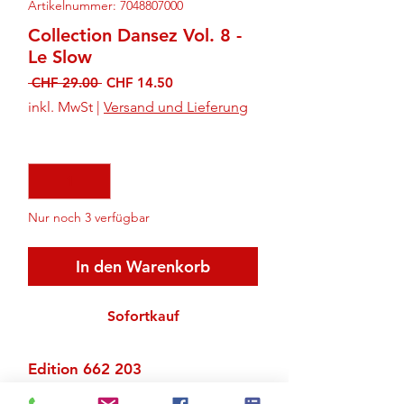
Artikelnummer: 7048807000
Collection Dansez Vol. 8 -
Le Slow
Standardpreis
Sale-
 CHF 29.00 
CHF 14.50
Preis
inkl. MwSt
|
Versand und Lieferung
Anzahl
*
Nur noch 3 verfügbar
In den Warenkorb
Sofortkauf
Edition 662 203