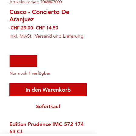
Artikelnummer: 7048807000
Cusco - Concierto De
Aranjuez
Standardpreis
Sale-
 CHF 29.00 
CHF 14.50
Preis
inkl. MwSt
|
Versand und Lieferung
Anzahl
*
Nur noch 1 verfügbar
In den Warenkorb
Sofortkauf
Edition Prudence IMC 572 174
63 CL