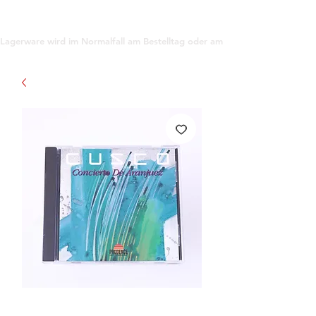
support@gioanna.store
Lagerware wird im Normalfall am Bestelltag oder am darauf folgenden Tag ve