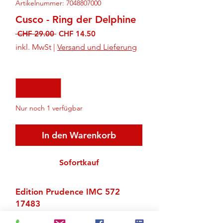
Artikelnummer: 7048807000
Cusco - Ring der Delphine
Standardpreis
Sale-
 CHF 29.00 
CHF 14.50
Preis
inkl. MwSt
|
Versand und Lieferung
Anzahl
*
Nur noch 1 verfügbar
In den Warenkorb
Sofortkauf
Edition Prudence IMC 572
17483