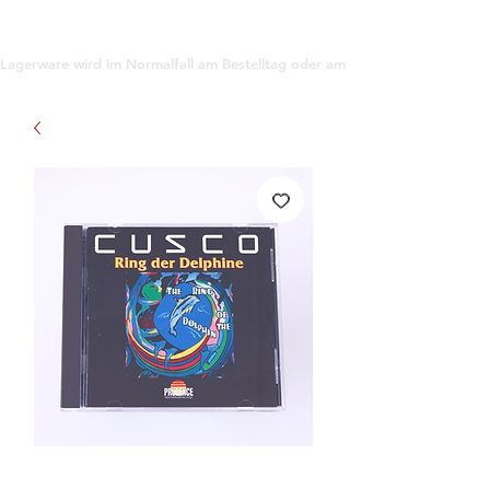
support@gioanna.store
Lagerware wird im Normalfall am Bestelltag oder am darauf folgenden Tag ve